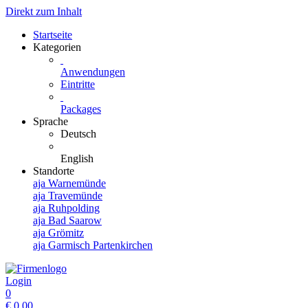
Direkt zum Inhalt
Startseite
Kategorien
Anwendungen
Eintritte
Packages
Sprache
Deutsch
English
Standorte
aja Warnemünde
aja Travemünde
aja Ruhpolding
aja Bad Saarow
aja Grömitz
aja Garmisch Partenkirchen
Login
0
€
0,00