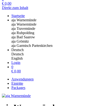
€
0,00
Direkt zum Inhalt
Startseite
aja Warnemünde
aja Warnemünde
aja Travemünde
aja Ruhpolding
aja Bad Saarow
aja Grömitz
aja Garmisch Partenkirchen
Deutsch
Deutsch
English
Login
0
€
0,00
Anwendungen
Eintritte
Packages