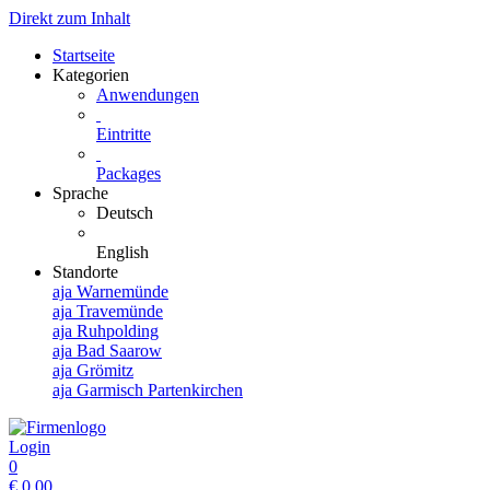
Direkt zum Inhalt
Startseite
Kategorien
Anwendungen
Eintritte
Packages
Sprache
Deutsch
English
Standorte
aja Warnemünde
aja Travemünde
aja Ruhpolding
aja Bad Saarow
aja Grömitz
aja Garmisch Partenkirchen
Login
0
€
0,00