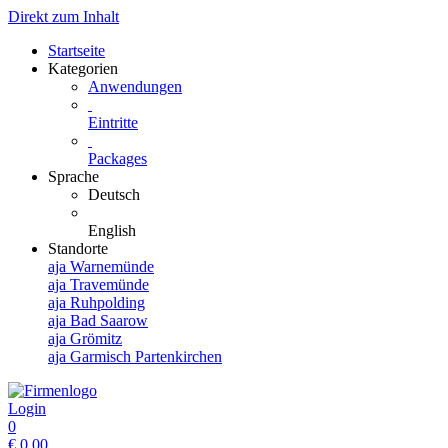
Direkt zum Inhalt
Startseite
Kategorien
Anwendungen
Eintritte
Packages
Sprache
Deutsch
English
Standorte
aja Warnemünde
aja Travemünde
aja Ruhpolding
aja Bad Saarow
aja Grömitz
aja Garmisch Partenkirchen
Login
0
€
0,00